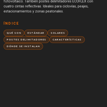
fotovoltaico. También postes delimitadores ECOFLEX con
cuatro cintas reflectivas. Ideales para ciclovías, peajes,
estacionamientos y zonas peatonales.
ÍNDICE
QUÉ SON
ESTÁNDAR
SOLARES
POSTES DELIMITADORES
CARACTERÍSTICAS
DÓNDE SE INSTALAN